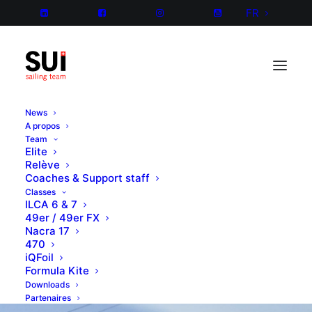
FR
News
A propos
Team
Elite
Relève
Coaches & Support staff
Classes
ILCA 6 & 7
49er / 49er FX
Nacra 17
470
iQFoil
Formula Kite
Downloads
Partenaires