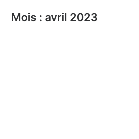
Mois : avril 2023
lundi, 03. août 2026
Sailing Grand Slam – 49er / FX –
Long Beach Olympic Classes
Regatta USA
lundi, 03. août 2026
ILCA 6 U21 World
Championship Aarhus (DEN)
lundi, 03. août 2026
470 World Championship
Enoshima JPN