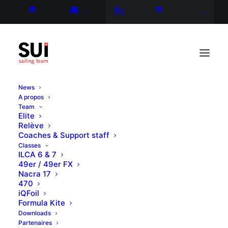
FR
DE
News
A propos
Team
Elite
Relève
Coaches & Support staff
Classes
ILCA 6 & 7
49er / 49er FX
Nacra 17
470
iQFoil
Formula Kite
Downloads
Partenaires