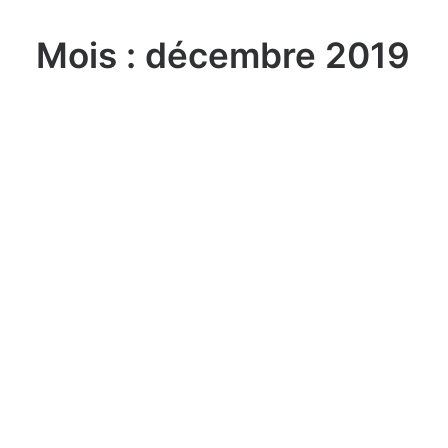
Mois : décembre 2019
lundi, 03. août 2026
Sailing Grand Slam – 49er / FX –
Long Beach Olympic Classes
Regatta USA
lundi, 03. août 2026
ILCA 6 U21 World
Championship Aarhus (DEN)
lundi, 03. août 2026
470 World Championship
Enoshima JPN