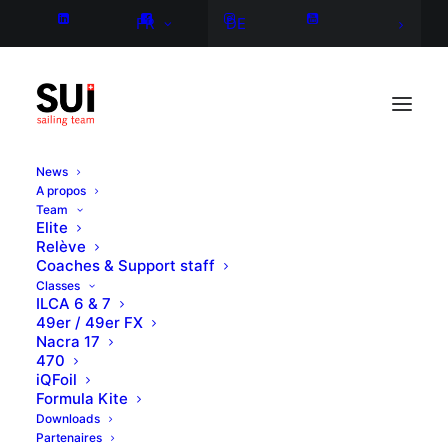
FR
DE
News
A propos
Team
Elite
Relève
Coaches & Support staff
Classes
ILCA 6 & 7
49er / 49er FX
Nacra 17
470
iQFoil
Formula Kite
Downloads
Partenaires