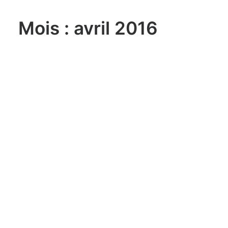
Mois : avril 2016
lundi, 03. août 2026
Sailing Grand Slam – 49er / FX –
Long Beach Olympic Classes
Regatta USA
lundi, 03. août 2026
ILCA 6 U21 World
Championship Aarhus (DEN)
lundi, 03. août 2026
470 World Championship
Enoshima JPN