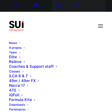
FR
DE
News
A propos
Team
Elite
Relève
Coaches & Support staff
Classes
ILCA 6 & 7
49er / 49er FX
Nacra 17
470
iQFoil
Formula Kite
Downloads
Partenaires