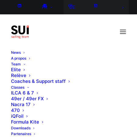
FR
DE
News
A propos
Team
Elite
Relève
Coaches & Support staff
Classes
ILCA 6 & 7
49er / 49er FX
Nacra 17
470
iQFoil
Formula Kite
Downloads
Partenaires