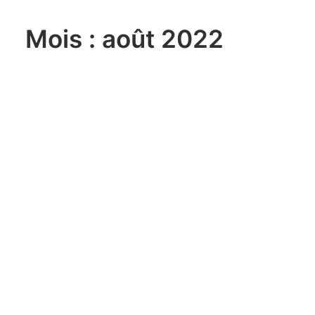
Mois : août 2022
lundi, 03. août 2026
Sailing Grand Slam – 49er / FX –
Long Beach Olympic Classes
Regatta USA
lundi, 03. août 2026
ILCA 6 U21 World
Championship Aarhus (DEN)
lundi, 03. août 2026
470 World Championship
Enoshima JPN