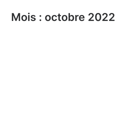
Mois : octobre 2022
lundi, 03. août 2026
Sailing Grand Slam – 49er / FX –
Long Beach Olympic Classes
Regatta USA
lundi, 03. août 2026
ILCA 6 U21 World
Championship Aarhus (DEN)
lundi, 03. août 2026
470 World Championship
Enoshima JPN