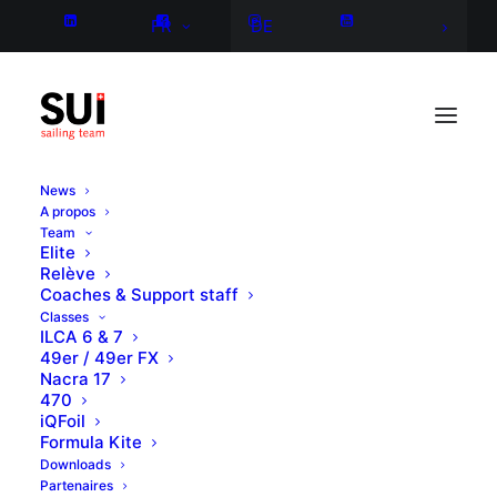
FR
DE
News
A propos
Team
Elite
Relève
Coaches & Support staff
Classes
ILCA 6 & 7
49er / 49er FX
Nacra 17
470
iQFoil
Formula Kite
Downloads
Partenaires