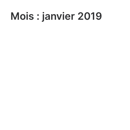
Mois : janvier 2019
lundi, 03. août 2026
Sailing Grand Slam – 49er / FX –
Long Beach Olympic Classes
Regatta USA
lundi, 03. août 2026
ILCA 6 U21 World
Championship Aarhus (DEN)
lundi, 03. août 2026
470 World Championship
Enoshima JPN