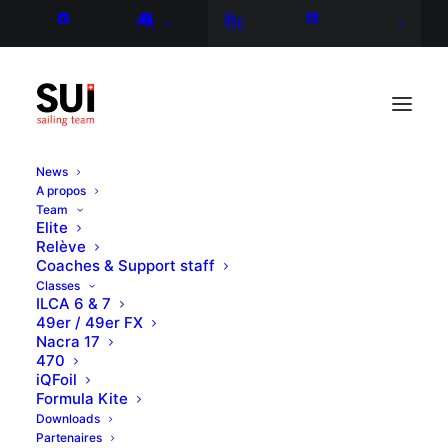
FR
DE
News
A propos
Team
Elite
Relève
Coaches & Support staff
Classes
ILCA 6 & 7
49er / 49er FX
Nacra 17
470
iQFoil
Formula Kite
Downloads
Partenaires