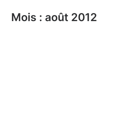
Mois : août 2012
lundi, 03. août 2026
Sailing Grand Slam – 49er / FX –
Long Beach Olympic Classes
Regatta USA
lundi, 03. août 2026
ILCA 6 U21 World
Championship Aarhus (DEN)
lundi, 03. août 2026
470 World Championship
Enoshima JPN