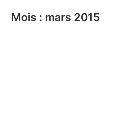
Mois : mars 2015
lundi, 03. août 2026
Sailing Grand Slam – 49er / FX –
Long Beach Olympic Classes
Regatta USA
lundi, 03. août 2026
ILCA 6 U21 World
Championship Aarhus (DEN)
lundi, 03. août 2026
470 World Championship
Enoshima JPN