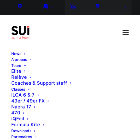
FR
DE
News
A propos
Team
Elite
Relève
Coaches & Support staff
Classes
ILCA 6 & 7
49er / 49er FX
Nacra 17
470
iQFoil
Formula Kite
Downloads
Partenaires