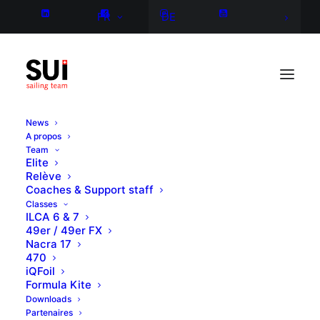
FR
DE
News
A propos
Team
Elite
Relève
Coaches & Support staff
Classes
ILCA 6 & 7
49er / 49er FX
Nacra 17
470
iQFoil
Formula Kite
Downloads
Partenaires