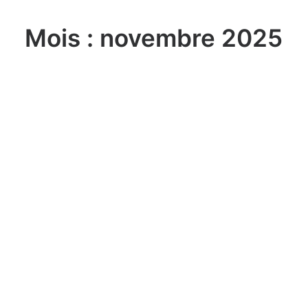
Mois : novembre 2025
lundi, 03. août 2026
Sailing Grand Slam – 49er / FX –
Long Beach Olympic Classes
Regatta USA
lundi, 03. août 2026
ILCA 6 U21 World
Championship Aarhus (DEN)
lundi, 03. août 2026
470 World Championship
Enoshima JPN