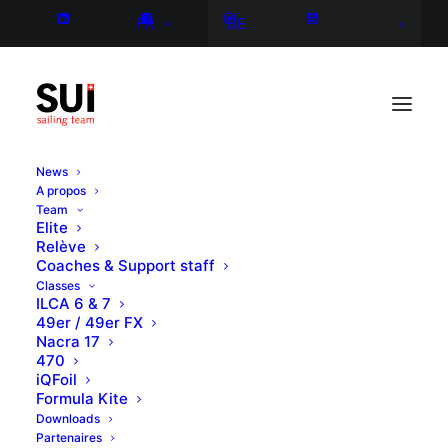
FR
DE
News
A propos
Team
Elite
Relève
Coaches & Support staff
Classes
ILCA 6 & 7
49er / 49er FX
Nacra 17
470
iQFoil
Formula Kite
Downloads
Partenaires