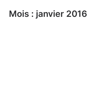
Mois : janvier 2016
lundi, 03. août 2026
Sailing Grand Slam – 49er / FX –
Long Beach Olympic Classes
Regatta USA
lundi, 03. août 2026
ILCA 6 U21 World
Championship Aarhus (DEN)
lundi, 03. août 2026
470 World Championship
Enoshima JPN