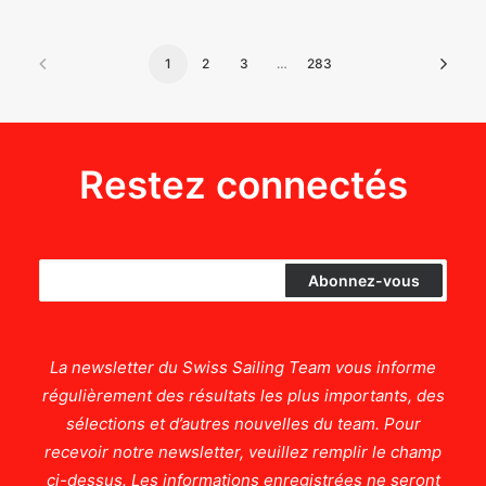
1
2
3
…
283
Restez connectés
La newsletter du Swiss Sailing Team vous informe
régulièrement des résultats les plus importants, des
sélections et d’autres nouvelles du team. Pour
recevoir notre newsletter, veuillez remplir le champ
ci-dessus. Les informations enregistrées ne seront