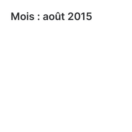
Mois : août 2015
lundi, 03. août 2026
Sailing Grand Slam – 49er / FX –
Long Beach Olympic Classes
Regatta USA
lundi, 03. août 2026
ILCA 6 U21 World
Championship Aarhus (DEN)
lundi, 03. août 2026
470 World Championship
Enoshima JPN