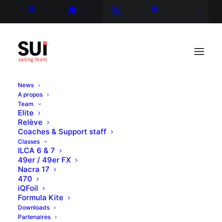
FR
DE
News
A propos
Team
Elite
Relève
Coaches & Support staff
Classes
ILCA 6 & 7
49er / 49er FX
Nacra 17
470
iQFoil
Formula Kite
Downloads
Partenaires