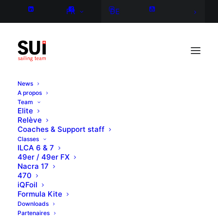
FR
DE
News
A propos
Team
Elite
Relève
Coaches & Support staff
Classes
ILCA 6 & 7
49er / 49er FX
Nacra 17
470
iQFoil
Formula Kite
Downloads
Partenaires