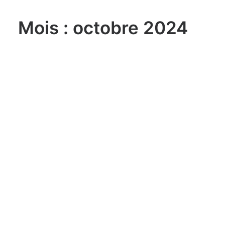
Mois : octobre 2024
lundi, 03. août 2026
Sailing Grand Slam – 49er / FX –
Long Beach Olympic Classes
Regatta USA
lundi, 03. août 2026
ILCA 6 U21 World
Championship Aarhus (DEN)
lundi, 03. août 2026
470 World Championship
Enoshima JPN