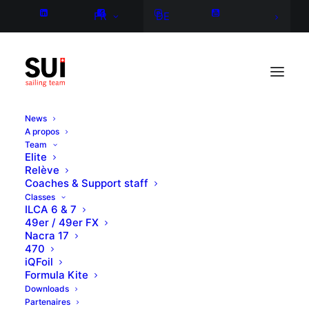
FR
DE
News
A propos
Team
Elite
Relève
Coaches & Support staff
Classes
ILCA 6 & 7
49er / 49er FX
Nacra 17
470
iQFoil
Formula Kite
Downloads
Partenaires