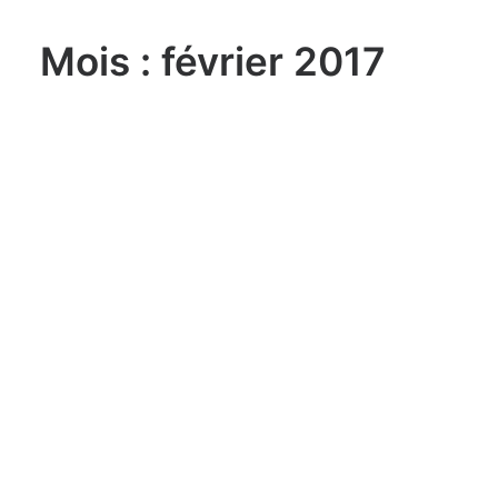
Mois : février 2017
lundi, 03. août 2026
Sailing Grand Slam – 49er / FX –
Long Beach Olympic Classes
Regatta USA
lundi, 03. août 2026
ILCA 6 U21 World
Championship Aarhus (DEN)
lundi, 03. août 2026
470 World Championship
Enoshima JPN