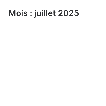
Mois : juillet 2025
lundi, 03. août 2026
Sailing Grand Slam – 49er / FX –
Long Beach Olympic Classes
Regatta USA
lundi, 03. août 2026
ILCA 6 U21 World
Championship Aarhus (DEN)
lundi, 03. août 2026
470 World Championship
Enoshima JPN