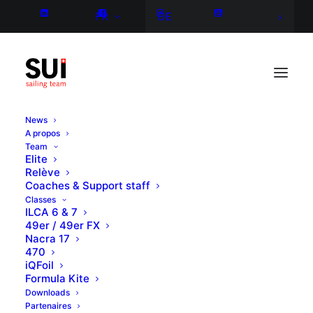
FR
DE
News
A propos
Team
Elite
Relève
Coaches & Support staff
Classes
ILCA 6 & 7
49er / 49er FX
Nacra 17
470
iQFoil
Formula Kite
Downloads
Partenaires