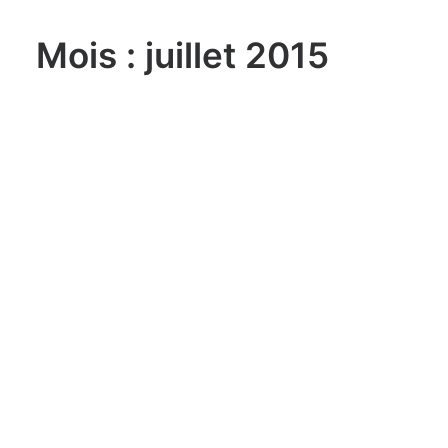
Mois : juillet 2015
lundi, 03. août 2026
Sailing Grand Slam – 49er / FX –
Long Beach Olympic Classes
Regatta USA
lundi, 03. août 2026
ILCA 6 U21 World
Championship Aarhus (DEN)
lundi, 03. août 2026
470 World Championship
Enoshima JPN