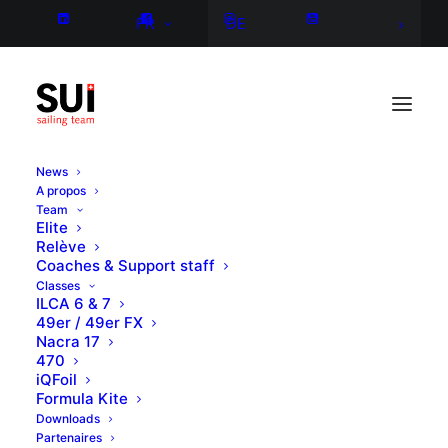
FR
DE
News
A propos
Team
Elite
Relève
Coaches & Support staff
Classes
ILCA 6 & 7
49er / 49er FX
Nacra 17
470
iQFoil
Formula Kite
Downloads
Partenaires