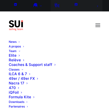
FR
DE
News
A propos
Team
Elite
Relève
Coaches & Support staff
Classes
ILCA 6 & 7
49er / 49er FX
Nacra 17
470
iQFoil
Formula Kite
Downloads
Partenaires