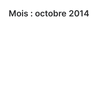
Mois : octobre 2014
lundi, 03. août 2026
Sailing Grand Slam – 49er / FX –
Long Beach Olympic Classes
Regatta USA
lundi, 03. août 2026
ILCA 6 U21 World
Championship Aarhus (DEN)
lundi, 03. août 2026
470 World Championship
Enoshima JPN