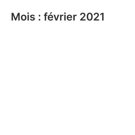
Mois : février 2021
lundi, 03. août 2026
Sailing Grand Slam – 49er / FX –
Long Beach Olympic Classes
Regatta USA
lundi, 03. août 2026
ILCA 6 U21 World
Championship Aarhus (DEN)
lundi, 03. août 2026
470 World Championship
Enoshima JPN