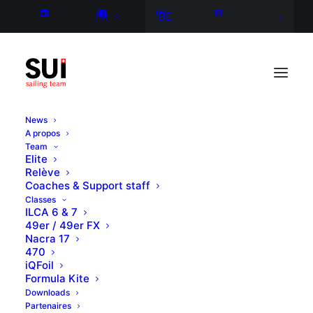
FR
DE
News
A propos
Team
Elite
Relève
Coaches & Support staff
Classes
ILCA 6 & 7
49er / 49er FX
Nacra 17
470
iQFoil
Formula Kite
Downloads
Partenaires