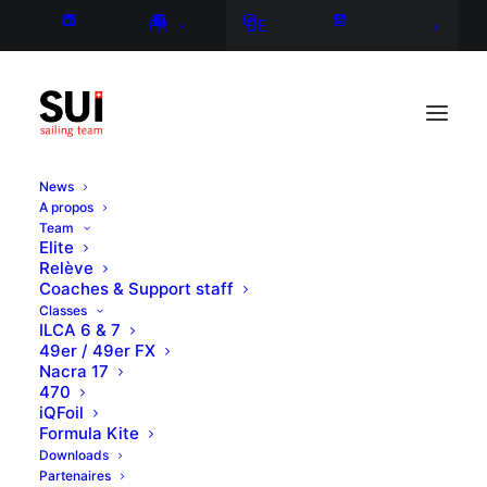
FR
DE
News
A propos
Team
Elite
Relève
Coaches & Support staff
Classes
ILCA 6 & 7
49er / 49er FX
Nacra 17
470
iQFoil
Formula Kite
Downloads
Partenaires