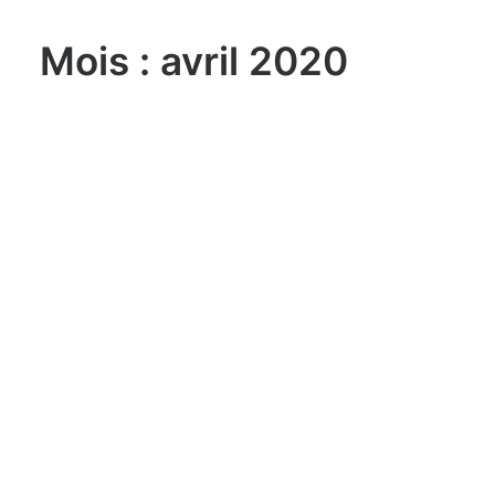
Mois : avril 2020
lundi, 03. août 2026
Sailing Grand Slam – 49er / FX –
Long Beach Olympic Classes
Regatta USA
lundi, 03. août 2026
ILCA 6 U21 World
Championship Aarhus (DEN)
lundi, 03. août 2026
470 World Championship
Enoshima JPN