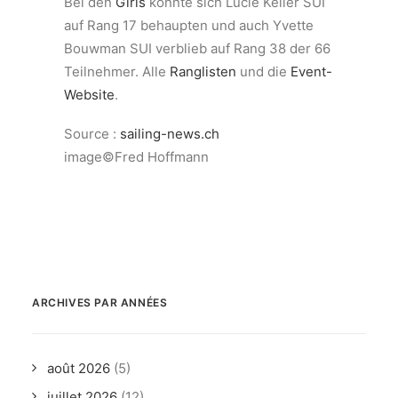
Bei den
Girls
konnte sich Lucie Keller SUI
auf Rang 17 behaupten und auch Yvette
Bouwman SUI verblieb auf Rang 38 der 66
Teilnehmer. Alle
Ranglisten
und die
Event-
Website
.
Source :
sailing-news.ch
image©Fred Hoffmann
ARCHIVES PAR ANNÉES
août 2026
(5)
juillet 2026
(12)