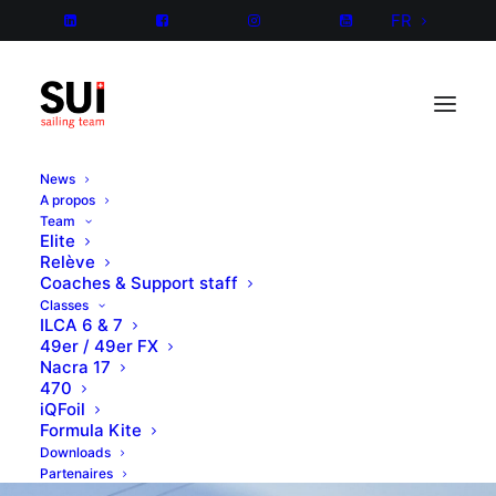
FR
News
A propos
Team
Elite
Relève
Coaches & Support staff
Classes
ILCA 6 & 7
49er / 49er FX
Nacra 17
470
iQFoil
Formula Kite
Downloads
Partenaires