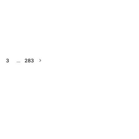
ean Championship, Varkiza (GRE)
opeans Bodrum TUR
3
…
283