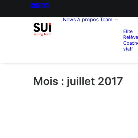
News
A propos
Team
Elite
Relèv
Coach
staff
Mois : juillet 2017
lundi, 03. août 2026
Sailing Grand Slam – 49er / 
Regatta USA