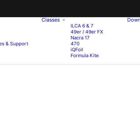
Classes
Down
ILCA 6 & 7
49er / 49er FX
e
Nacra 17
es & Support
470
iQFoil
Formula Kite
FX – Long Beach Olympic Classes