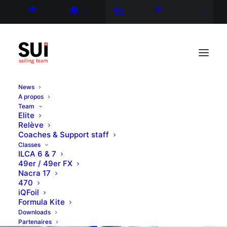
FR
DE
News
A propos
Team
Elite
Relève
Coaches & Support staff
Classes
ILCA 6 & 7
49er / 49er FX
Nacra 17
470
iQFoil
Formula Kite
Downloads
Partenaires