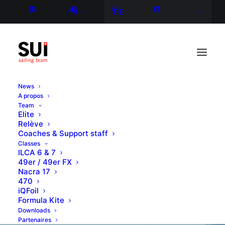
FR
DE
News
A propos
Team
Elite
Relève
Coaches & Support staff
Classes
ILCA 6 & 7
49er / 49er FX
Nacra 17
470
iQFoil
Formula Kite
Downloads
Partenaires