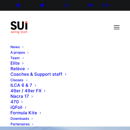
FR
News
A propos
Team
Elite
Relève
Coaches & Support staff
Classes
ILCA 6 & 7
49er / 49er FX
Nacra 17
470
iQFoil
Formula Kite
Downloads
Partenaires