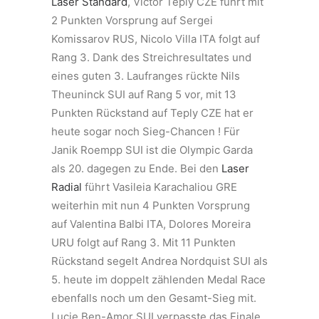
Laser Standard
, Victor Teply CZE führt mit
2 Punkten Vorsprung auf Sergei
Komissarov RUS, Nicolo Villa ITA folgt auf
Rang 3. Dank des Streichresultates und
eines guten 3. Laufranges rückte Nils
Theuninck SUI auf Rang 5 vor, mit 13
Punkten Rückstand auf Teply CZE hat er
heute sogar noch Sieg-Chancen ! Für
Janik Roempp SUI ist die Olympic Garda
als 20. dagegen zu Ende. Bei den
Laser
Radial
führt Vasileia Karachaliou GRE
weiterhin mit nun 4 Punkten Vorsprung
auf Valentina Balbi ITA, Dolores Moreira
URU folgt auf Rang 3. Mit 11 Punkten
Rückstand segelt Andrea Nordquist SUI als
5. heute im doppelt zählenden Medal Race
ebenfalls noch um den Gesamt-Sieg mit.
Lucie Ben-Amor SUI verpasste das Finale