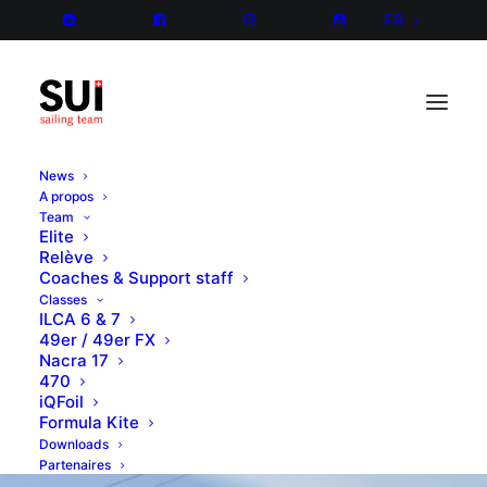
FR
News
A propos
Team
Elite
Relève
Coaches & Support staff
Classes
ILCA 6 & 7
49er / 49er FX
Nacra 17
470
iQFoil
Formula Kite
Downloads
Partenaires