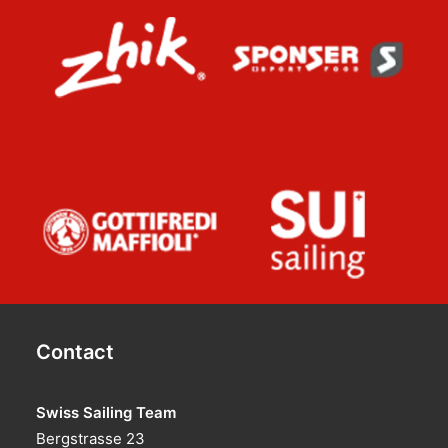
Contact
Swiss Sailing Team
Bergstrasse 23