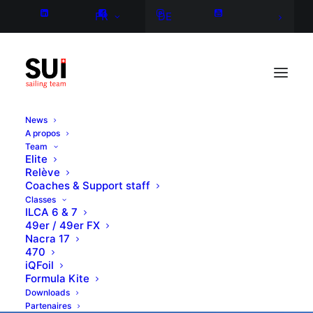
FR
DE
News
A propos
Team
Elite
Relève
Coaches & Support staff
Classes
ILCA 6 & 7
49er / 49er FX
Nacra 17
470
iQFoil
Formula Kite
Downloads
Partenaires