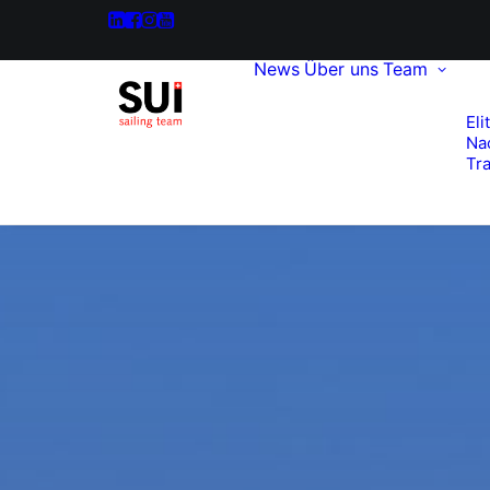
News
Über uns
Team
Eli
Na
Tra