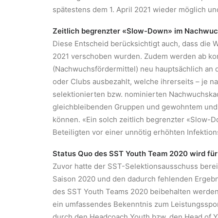
spätestens dem 1. April 2021 wieder möglich und
Zeitlich begrenzter «Slow-Down» im Nachwuc
Diese Entscheid berücksichtigt auch, dass die
2021 verschoben wurden. Zudem werden ab ko
(Nachwuchsfördermittel) neu hauptsächlich an 
oder Clubs ausbezahlt, welche ihrerseits – je 
selektionierten bzw. nominierten Nachwuchskad
gleichbleibenden Gruppen und gewohntem und ko
können. «Ein solch zeitlich begrenzter «Slow-D
Beteiligten vor einer unnötig erhöhten Infektio
Status Quo des SST Youth Team 2020 wird für
Zuvor hatte der SST-Selektionsausschuss bere
Saison 2020 und den dadurch fehlenden Ergeb
des SST Youth Teams 2020 beibehalten werden s
ein umfassendes Bekenntnis zum Leistungsspo
durch den Headcoach Youth bzw. den Head of Yo