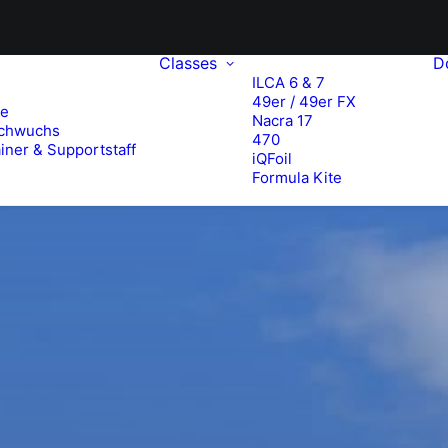
Classes
D
ILCA 6 & 7
49er / 49er FX
te
Nacra 17
chwuchs
470
iner & Supportstaff
iQFoil
Formula Kite