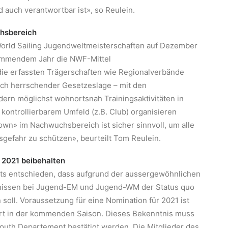
 auch verantwortbar ist», so Reulein.
hsbereich
 World Sailing Jugendweltmeisterschaften auf Dezember
mmendem Jahr die NWF-Mittel
die erfassten Trägerschaften wie Regionalverbände
nach herrschender Gesetzeslage – mit den
ern möglichst wohnortsnah Trainingsaktivitäten in
ntrollierbarem Umfeld (z.B. Club) organisieren
own» im Nachwuchsbereich ist sicher sinnvoll, um alle
nsgefahr zu schützen», beurteilt Tom Reulein.
 2021 beibehalten
its entschieden, dass aufgrund der aussergewöhnlichen
nissen bei Jugend-EM und Jugend-WM der Status quo
oll. Voraussetzung für eine Nomination für 2021 ist
rt in der kommenden Saison. Dieses Bekenntnis muss
uth Departement bestätigt werden. Die Mitglieder des