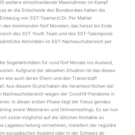
2020 weitere einschneidende Massnahmen im Kampf
uss an die Entscheide des Bundesrates haben die
 Einbezug von SST-Teamarzt Dr. Per Mahler
 in den kommenden fünf Monaten, das heisst bis Ende
ereich des SST Youth Team und des SST-Talentpools
s sämtliche Aktivitäten im SST-Nachwuchsbereich per
ie Segelaktivitäten für rund fünf Monate ins Ausland,
tzen. Aufgrund der aktuellen Situation ist das dieses
n wie auch deren Eltern und den Trainerstaff
f. Aus diesem Grund haben die Verantwortlichen bei
 im Nachwuchsbereich wegen der Covid19-Pandemie in
ieren. In dieser ersten Phase liegt der Fokus gemäss
raining sowie Webinaren und Onlinemeetings. Es sei nun
ich sozial möglichst auf die üblichen Kontakte zu
ne Lagebeurteilung vornehmen, inwiefern der reguläre
 im europäischen Ausland oder in der Schweiz ab