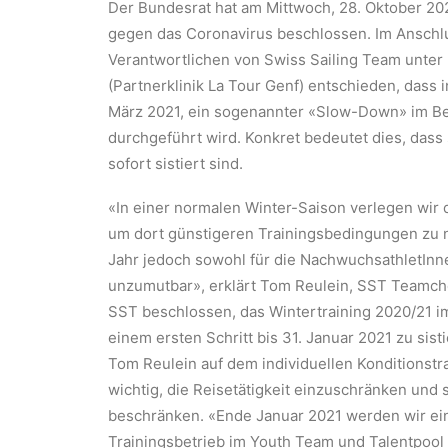
Der Bundesrat hat am Mittwoch, 28. Oktober 
gegen das Coronavirus beschlossen. Im Anschl
Verantwortlichen von Swiss Sailing Team unter
(Partnerklinik La Tour Genf) entschieden, dass
März 2021, ein sogenannter «Slow-Down» im B
durchgeführt wird. Konkret bedeutet dies, das
sofort sistiert sind.
«In einer normalen Winter-Saison verlegen wir d
um dort günstigeren Trainingsbedingungen zu nu
Jahr jedoch sowohl für die NachwuchsathletInne
unzumutbar», erklärt Tom Reulein, SST Teamche
SST beschlossen, das Wintertraining 2020/21
einem ersten Schritt bis 31. Januar 2021 zu sist
Tom Reulein auf dem individuellen Konditionst
wichtig, die Reisetätigkeit einzuschränken und s
beschränken. «Ende Januar 2021 werden wir ei
Trainingsbetrieb im Youth Team und Talentpool