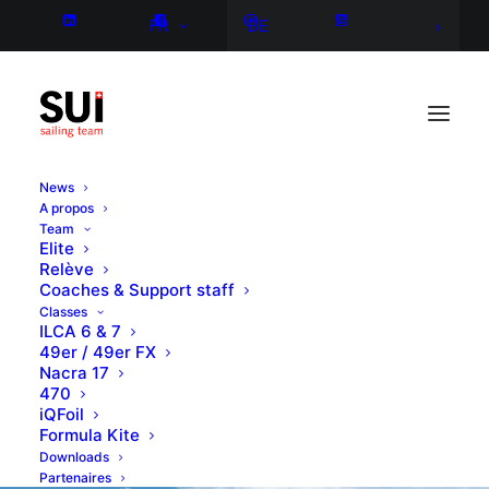
FR
DE
News
A propos
Team
Elite
Relève
Coaches & Support staff
Classes
ILCA 6 & 7
49er / 49er FX
Nacra 17
470
iQFoil
Formula Kite
Downloads
Partenaires