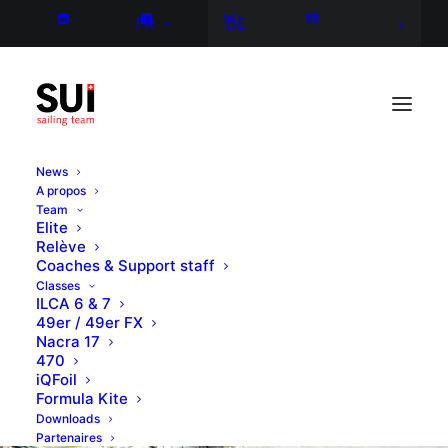
FR
DE
News
A propos
Team
Elite
Relève
Coaches & Support staff
Classes
ILCA 6 & 7
49er / 49er FX
Nacra 17
470
iQFoil
Formula Kite
Downloads
Partenaires