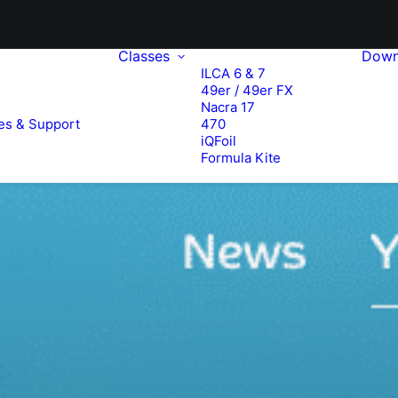
Classes
Down
ILCA 6 & 7
49er / 49er FX
e
Nacra 17
es & Support
470
iQFoil
Formula Kite