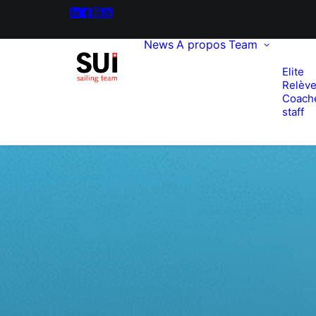
News
A propos
Team
Elite
Relèv
Coach
staff