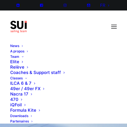
FR
News
A propos
Team
Elite
Relève
Coaches & Support staff
Classes
ILCA 6 & 7
49er / 49er FX
Nacra 17
470
iQFoil
Formula Kite
Downloads
Partenaires