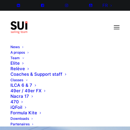
FR
News
A propos
Team
Elite
Relève
Coaches & Support staff
Classes
ILCA 6 & 7
49er / 49er FX
Nacra 17
470
iQFoil
Formula Kite
Downloads
Partenaires