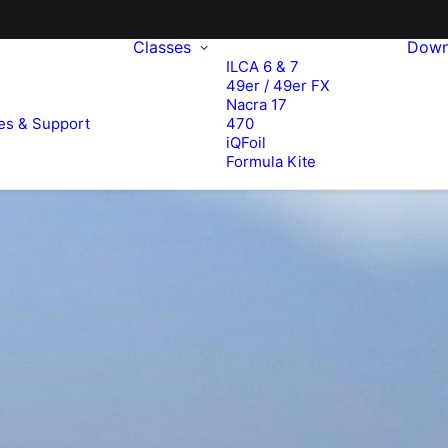
Classes
Down
ILCA 6 & 7
49er / 49er FX
e
Nacra 17
es & Support
470
iQFoil
Formula Kite