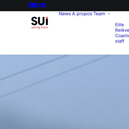
News
A propos
Team
Elite
Relèv
Coach
staff