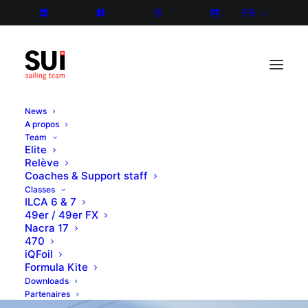
FR
News
A propos
Team
Elite
Relève
Coaches & Support staff
Classes
ILCA 6 & 7
49er / 49er FX
Nacra 17
470
iQFoil
Formula Kite
Downloads
Partenaires