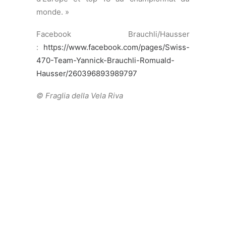
2014 TEST
EVENT
Point culminant de la saison 2014, la
Coupe du Monde ISAF regroupera toutes
les classes de bateaux olympiques début
septembre à Santander, en Espagne. La
moitié des quotas de participation par
classe et par nation aux Jeux Olympiques
de Rio de Janeiro seront attribués à
l’occasion de cet événement. Un enjeu
important, qui justifie un entraînement
spécifique en vue de cette épreuve par les
athlètes et les coaches de SST. Le Comité
de sélection Swiss Sailing Team a publié
un règlement interne de sélection, comme