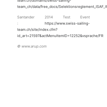
ISAF World Cup, Hyères (FR)
3èmes Nathalie Brugger et Matias Bühler,
Nacra 17
Dutch Youth Regatta, Workum (HOL)
1er Damian Suri, Optimist
1er David Biedermann, Laser 4.7
4ème Sebastien Schneiter, Laser Radial
Championnat d’Italie, Riva del Garda (ITA)
1ers Yannick Brauchli et Romuald Hausser,
470
Garda and Trentino Olympic Week