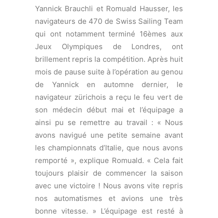
bonne vitesse. » L’équipage est resté à
Rival del Garda et a directement enchaîné
sur une manche de l’Eurosaf, qu’il termine
à la 7ème position. « Nous avons fait des
erreurs sur les départs, il nous manque
des heures de navigation ensemble. Mais
ça fait plaisir de naviguer à nouveau
ensemble ! »
Les deux navigateurs de 25 ans
participent ce week-end à une manche du
circuit européen Eurosaf à Medemblik en
Hollande, avant le championnat d’Europe à
Formia (ITA) en juin et le championnat du
monde à la Rochelle (FR) en juillet : «
Notre objectif principal cette saison est
d’atteindre les critères établis par Swiss