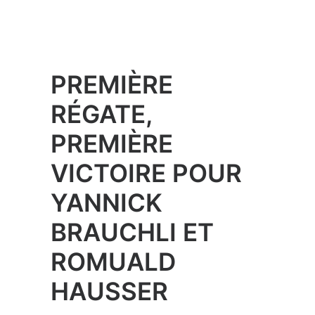
HAUSSER
Yannick Brauchli et Romuald Hausser, les
navigateurs de 470 de Swiss Sailing Team
qui ont notamment terminé 16èmes aux
Jeux Olympiques de Londres, ont
brillement repris la compétition. Après huit
mois de pause suite à l’opération au genou
de Yannick en automne dernier, le
navigateur zürichois a reçu le feu vert de
son médecin début mai et l’équipage a
ainsi pu se remettre au travail : « Nous
avons navigué une petite semaine avant
les championnats d’Italie, que nous avons
remporté », explique Romuald. « Cela fait
toujours plaisir de commencer la saison
avec une victoire ! Nous avons vite repris
nos automatismes et avions une très