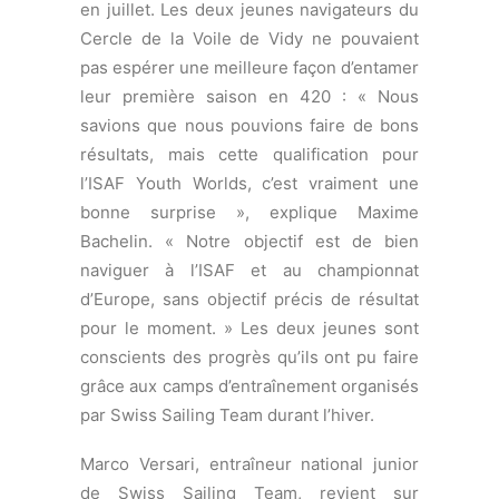
pour le moment. » Les deux jeunes sont
conscients des progrès qu’ils ont pu faire
grâce aux camps d’entraînement organisés
par Swiss Sailing Team durant l’hiver.
Marco Versari, entraîneur national junior
de Swiss Sailing Team, revient sur
l’excellente performance de l’équipage à
Cannes : « Ils ont été très réguliers, et ont
su rester calmes tout au long de la régate.
Cela a payé ! »
ISAF Youth Worlds
:
www.isafyouthworlds.com/editions/2013/index.php
© Cima 420/Yacht Club de Cannes