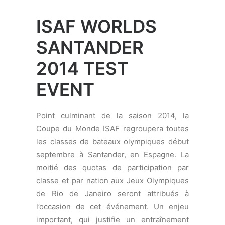
l’explique Tom Reulein, chef d’équipe de
Swiss Sailing Team : « Santander est une
zone de navigation très complexe,
notamment à cause des courants et des
vagues. Il est important de préparer nos
athlètes à ce qui les attend afin qu’ils
puissent naviguer à leur meilleur niveau
l’an prochain. Notre objectif est de
sécuriser la qualification par classe dans
les séries que nous soutenons. »
Règlement de Sélection Swiss Sailing
Team :
https://www.swiss-sailing-
team.ch/domains/swiss-sailing-
team_ch/data/free_docs/Selektionsreglement_ISAF_
Santander 2014 Test Event
:
https://www.swiss-sailing-