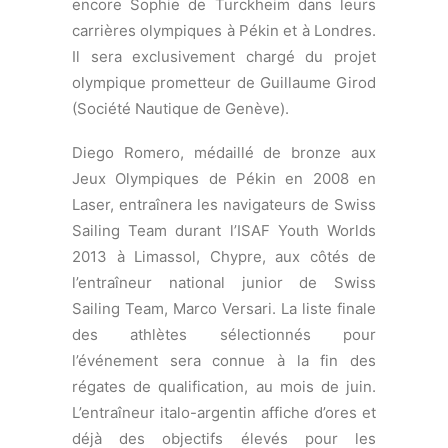
l’entraîneur national junior de Swiss
Sailing Team, Marco Versari. La liste finale
des athlètes sélectionnés pour
l’événement sera connue à la fin des
régates de qualification, au mois de juin.
L’entraîneur italo-argentin affiche d’ores et
déjà des objectifs élevés pour les
navigateurs de Swiss Sailing Team.
Ramon Aixemeno Mostajo est le nouvel
entraîneur de l’équipage féminin de 49er
FX composé de Nathalie Keller et Livia
Naef. Le navigateur espagnol de 38 ans
travaille pour la Fédération Catalane de
Voile et a remporté plusieurs titres avec
ses athlètes à l’ISAF Youth Worlds en 29er.
Il a également entraîné Victor Casas et
Jeremy Bachelin en 49er.