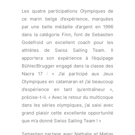
Godefroid un excellent coach pour les
athlètes de Swiss Sailing Team. Il
apportera son expérience à l’équipage
Bühler/Brugger engagé dans la classe des
Nacra 17 : « J’ai participé aux Jeux
Olympiques en catamaran et j’ai beaucoup
d’expérience en tant qu’entraîneur »,
précise-t-il. « Avec le retour du multicoque
dans les séries olympiques, j’ai saisi avec
grand plaisir cette excellente opportunité
que m’a donné Swiss Sailing Team ! »
Sebastien partage avec Nathalie et Matias
ses nombreuses années de navigation en
multicoque, notamment en Tornado, Orma
et Extreme 40, et porte un regard avisé
sur le nouveau support olympique : « Le
Nacra 17 est le seul catamaran à foil de