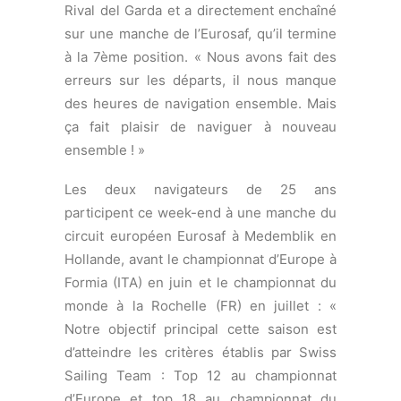
Sailing Team : Top 12 au championnat
d’Europe et top 18 au championnat du
monde. »
Facebook Brauchli/Hausser
:
https://www.facebook.com/pages/Swiss-
470-Team-Yannick-Brauchli-Romuald-
Hausser/260396893989797
© Fraglia della Vela Riva
ISAF WORLDS
SANTANDER