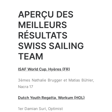
7èmes Yannick Brauchli et Romuald
Hausser, 470
David Biedermann © Nikos Alevromytis –
www.alen.gr
ADD COMMENT
Vous devez
vous connecter
pour publier un
commentaire.