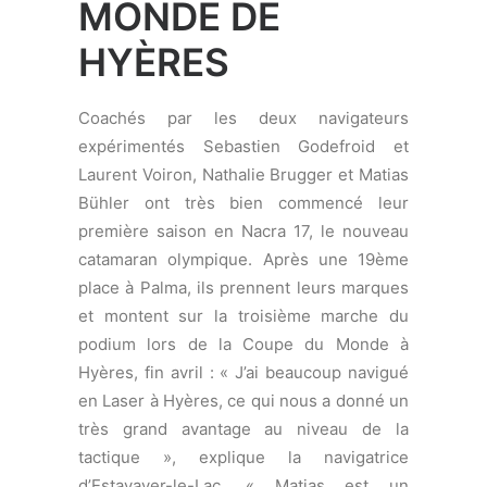
Laurent Voiron, Nathalie Brugger et Matias
Bühler ont très bien commencé leur
première saison en Nacra 17, le nouveau
catamaran olympique. Après une 19ème
place à Palma, ils prennent leurs marques
et montent sur la troisième marche du
podium lors de la Coupe du Monde à
Hyères, fin avril : « J’ai beaucoup navigué
en Laser à Hyères, ce qui nous a donné un
très grand avantage au niveau de la
tactique », explique la navigatrice
d’Estavayer-le-Lac. « Matias est un
excellent barreur, et même s’il nous
manque des heures de navigation
ensemble, nous progressons vite ! »
Nathalie et Matias ont travaillé assidument