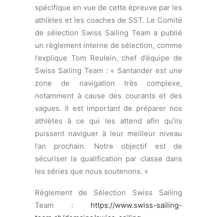
team.ch/site/index.cfm?
id_art=21597&actMenuItemID=12252&vsprache/FR
© www.arup.com
APERÇU DES
MEILLEURS
RÉSULTATS
SWISS SAILING
TEAM