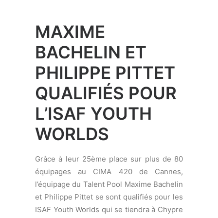
WORLDS
Grâce à leur 25ème place sur plus de 80
équipages au CIMA 420 de Cannes,
l’équipage du Talent Pool Maxime Bachelin
et Philippe Pittet se sont qualifiés pour les
ISAF Youth Worlds qui se tiendra à Chypre
en juillet. Les deux jeunes navigateurs du
Cercle de la Voile de Vidy ne pouvaient
pas espérer une meilleure façon d’entamer
leur première saison en 420 : « Nous
savions que nous pouvions faire de bons
résultats, mais cette qualification pour
l’ISAF Youth Worlds, c’est vraiment une
bonne surprise », explique Maxime
Bachelin. « Notre objectif est de bien
naviguer à l’ISAF et au championnat
d’Europe, sans objectif précis de résultat