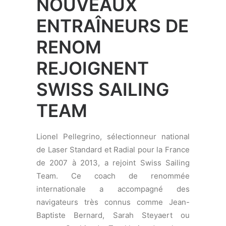
de Laser Standard et Radial pour la France
de 2007 à 2013, a rejoint Swiss Sailing
Team. Ce coach de renommée
internationale a accompagné des
navigateurs très connus comme Jean-
Baptiste Bernard, Sarah Steyaert ou
encore Sophie de Turckheim dans leurs
carrières olympiques à Pékin et à Londres.
Il sera exclusivement chargé du projet
olympique prometteur de Guillaume Girod
(Société Nautique de Genève).
Diego Romero, médaillé de bronze aux
Jeux Olympiques de Pékin en 2008 en
Laser, entraînera les navigateurs de Swiss
Sailing Team durant l’ISAF Youth Worlds
2013 à Limassol, Chypre, aux côtés de