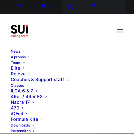
FR
DE
News
A propos
Team
Elite
Relève
Coaches & Support staff
Classes
ILCA 6 & 7
49er / 49er FX
Nacra 17
470
iQFoil
Formula Kite
Downloads
Partenaires