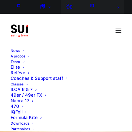
FR
DE
News
A propos
Team
Elite
Relève
Coaches & Support staff
Classes
ILCA 6 & 7
49er / 49er FX
Nacra 17
470
iQFoil
Formula Kite
Downloads
Partenaires