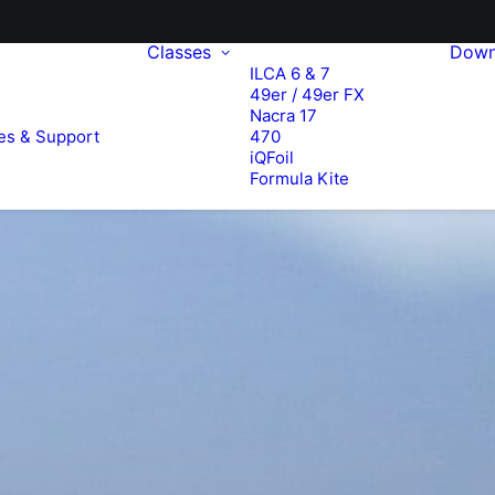
Classes
Down
ILCA 6 & 7
49er / 49er FX
e
Nacra 17
es & Support
470
iQFoil
Formula Kite