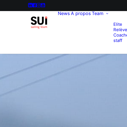
News
A propos
Team
Elite
Relèv
Coach
staff