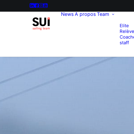
News
A propos
Team
Elite
Relèv
Coach
staff