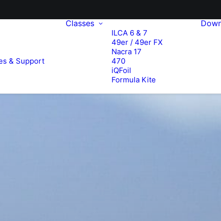
Classes
Down
ILCA 6 & 7
49er / 49er FX
e
Nacra 17
es & Support
470
iQFoil
Formula Kite