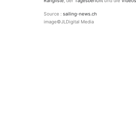
Rangliste
, der
Tagesbericht
und die
Video
Source :
sailing-news.ch
image©JLDigital Media