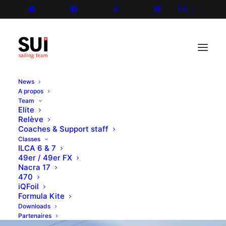
FR
News
A propos
Team
Elite
Relève
Coaches & Support staff
Classes
ILCA 6 & 7
49er / 49er FX
Nacra 17
470
iQFoil
Formula Kite
Downloads
Partenaires