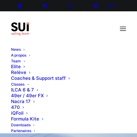
FR
News
A propos
Team
Elite
Relève
Coaches & Support staff
Classes
ILCA 6 & 7
49er / 49er FX
Nacra 17
470
iQFoil
Formula Kite
Downloads
Partenaires