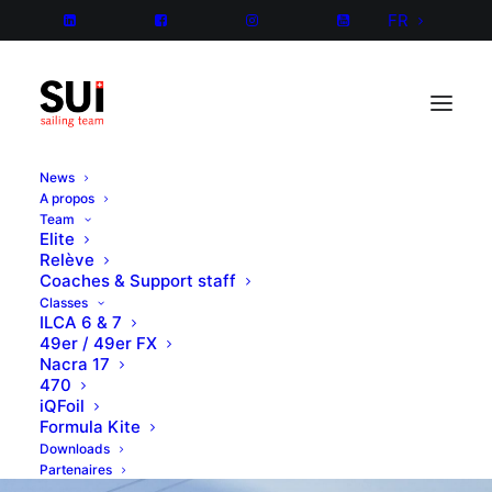
FR
News
A propos
Team
Elite
Relève
Coaches & Support staff
Classes
ILCA 6 & 7
49er / 49er FX
Nacra 17
470
iQFoil
Formula Kite
Downloads
Partenaires