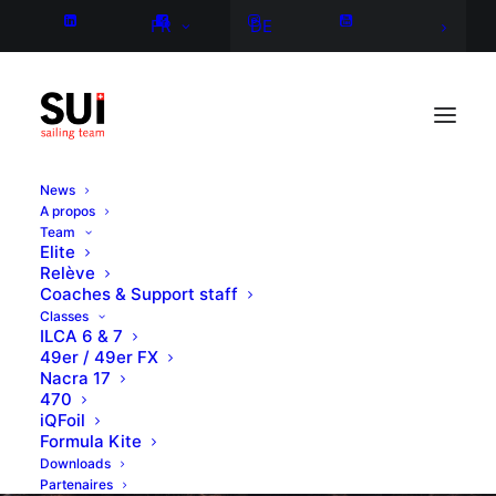
FR
DE
News
A propos
Team
Elite
Relève
Coaches & Support staff
Classes
ILCA 6 & 7
49er / 49er FX
Nacra 17
470
iQFoil
Formula Kite
Downloads
Partenaires