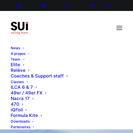
FR
News
A propos
Team
Elite
Relève
Coaches & Support staff
Classes
ILCA 6 & 7
49er / 49er FX
Nacra 17
470
iQFoil
Formula Kite
Downloads
Partenaires