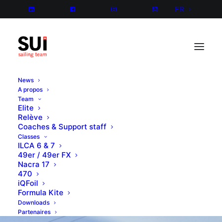
FR
News
A propos
Team
Elite
Relève
Coaches & Support staff
Classes
ILCA 6 & 7
49er / 49er FX
Nacra 17
470
iQFoil
Formula Kite
Downloads
Partenaires