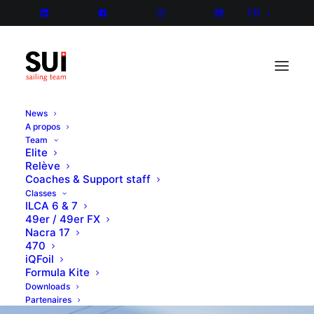
FR
News
A propos
Team
Elite
Relève
Coaches & Support staff
Classes
ILCA 6 & 7
49er / 49er FX
Nacra 17
470
iQFoil
Formula Kite
Downloads
Partenaires