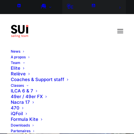
FR
DE
News
A propos
Team
Elite
Relève
Coaches & Support staff
Classes
ILCA 6 & 7
49er / 49er FX
Nacra 17
470
iQFoil
Formula Kite
Downloads
Partenaires