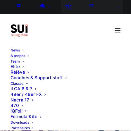
FR
DE
News
A propos
Team
Elite
Relève
Coaches & Support staff
Classes
ILCA 6 & 7
49er / 49er FX
Nacra 17
470
iQFoil
Formula Kite
Downloads
Partenaires