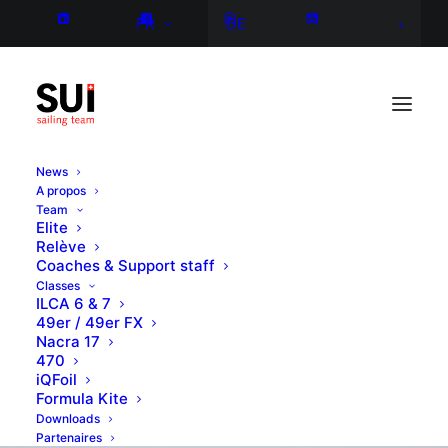
FR
DE
News
A propos
Team
Elite
Relève
Coaches & Support staff
Classes
ILCA 6 & 7
49er / 49er FX
Nacra 17
470
iQFoil
Formula Kite
Downloads
Partenaires