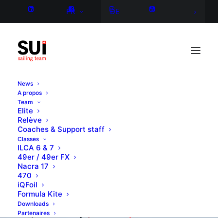
FR
DE
News
A propos
Team
Elite
Relève
Coaches & Support staff
Classes
ILCA 6 & 7
49er / 49er FX
Nacra 17
470
iQFoil
Formula Kite
Downloads
Partenaires