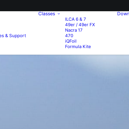
Classes
Down
ILCA 6 & 7
49er / 49er FX
e
Nacra 17
es & Support
470
iQFoil
Formula Kite